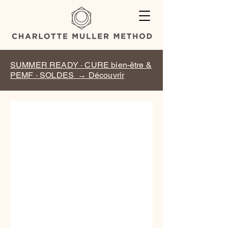
SUMMER READY · CURE bien-être &
PEMF · SOLDES → Découvrir