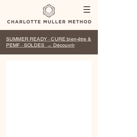
SUMMER READY · CURE bien-être &
PEMF · SOLDES → Découvrir