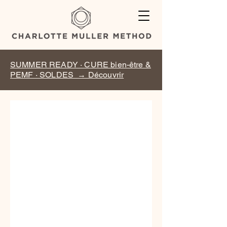
SUMMER READY · CURE bien-être &
PEMF · SOLDES → Découvrir