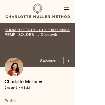
SUMMER READY · CURE bien-être &
PEMF · SOLDES → Découvrir
Plus d'actions
S'abonner
Administrateur
Charlotte Muller
0 Abonné
0 Suivi
Profile