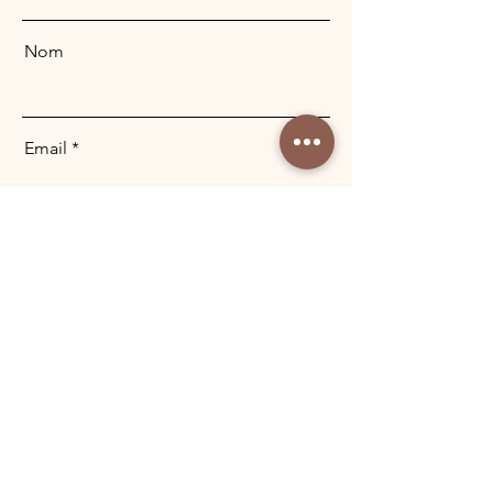
Nom
Email
Message
Vos @noms sur les réseaux sociaux
Envoyer