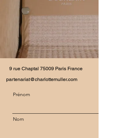
9 rue Chaptal 75009 Paris France
partenariat@charlottemuller.com
Prénom
Nom