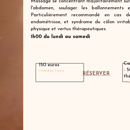
Massage se concentrant majoritairement sur
l'abdomen, soulager les ballonnements 
Particulièrement recommandé en cas de c
endométriose, et syndrome du côlon irritab
physique et vertus thérapeutiques.
1h00 du lundi au samedi
Massage avec une thérapeute
Ca
150 euros
- 
+Validité 1 mois
RÉSERVER
th
+Va
Massage avec Charlotte