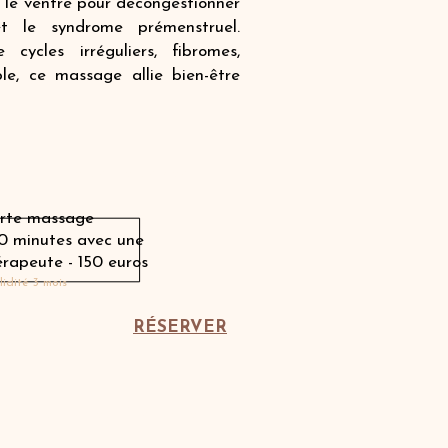
 le ventre pour décongestionner
et le syndrome prémenstruel.
ycles irréguliers, fibromes,
le, ce massage allie bien-être
Offrir une carte cadeau
rte massage
50 minutes avec une
érapeute
- 150 euros
lidité 3 mois
RÉSERVER
Carnets avec Charlotte