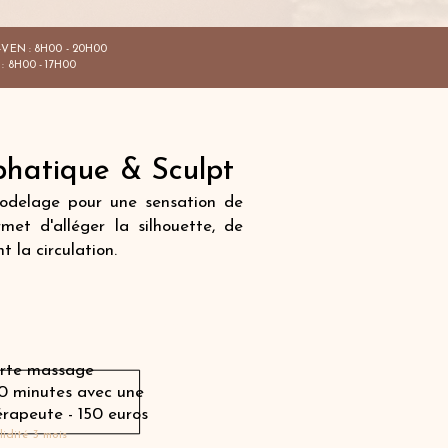
VEN : 8H00 - 20H00
: 8H00 - 17H00
hatique & Sculpt
odelage pour une sensation de
met d'alléger la silhouette, de
 la circulation.
Offrir une carte cadeau
rte massage
50 minutes avec une
érapeute
- 150 euros
lidité 3 mois