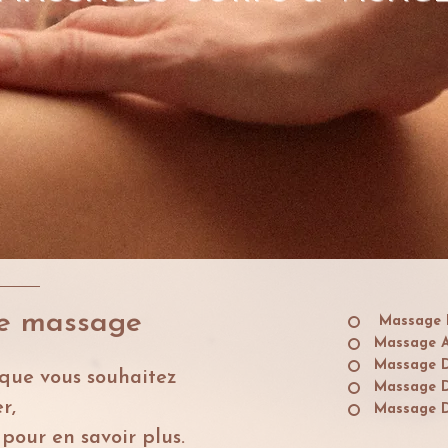
re massage
Massage 
Massage A
Massage D
 que vous souhaitez
Massage D
r,
Massage D
 pour en savoir plus.