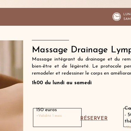
LUN-
SAM 
Massage Drainage Lymp
Massage intégrant du drainage et du rem
bien-être et de légèreté. Le protocole per
remodeler et redessiner le corps en améliorant
1h00 du lundi au samedi
Massage avec une thérapeute
Ca
150 euros
- 
+Validité 1 mois
RÉSERVER
th
+Va