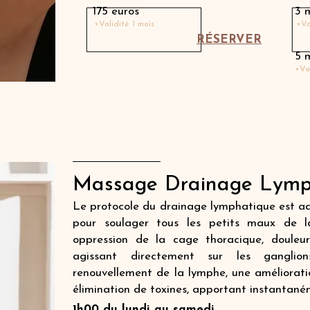
175 euros
3 
+Validité 1 mois
+Va
RÉSERVER
5 
+Va
Massage Drainage Lymph
Le protocole du drainage lymphatique est ad
pour soulager tous les petits maux de la
oppression de la cage thoracique, douleur
agissant directement sur les gangli
renouvellement de la lymphe, une améliorati
élimination de toxines, apportant instantané
1h00 du lundi au samedi