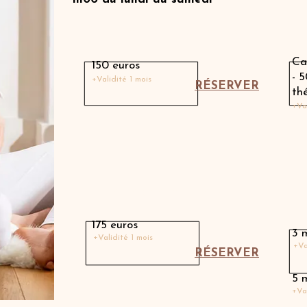
Massage avec une thérapeute
Ca
150 euros
- 
+Validité 1 mois
RÉSERVER
th
+Va
Massage avec Charlotte
175 euros
3 
+Validité 1 mois
+Va
RÉSERVER
5 
+Va