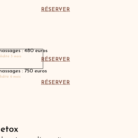
RÉSERVER
Carnets avec Charlotte
massages : 480 euros
lidité 3 mois
RÉSERVER
massages : 750 euros
lidité 6 mois
RÉSERVER
etox