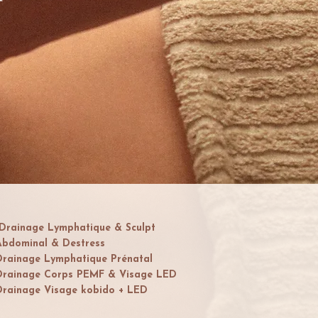
Drainage Lymphatique & Sculpt
bdominal & Destress
rainage Lymphatique Prénatal
rainage Corps PEMF & Visage LED
rainage Visage kobido + LED