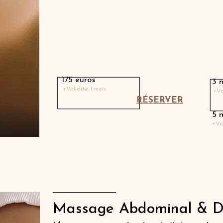
Massage avec Charlotte
175 euros
3 
+Validité 1 mois
+Va
RÉSERVER
5 
+Va
Massage Abdominal & D