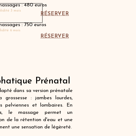
massages : 480 euros
lidité 3 mois
RÉSERVER
massages : 750 euros
lidité 6 mois
RÉSERVER
atique Prénatal
apté dans sa version prénatale
 grossesse : jambes lourdes,
s pelviennes et lombaires. En
ons, le massage permet un
on de la rétention d'eau et une
ment une sensation de légèreté.