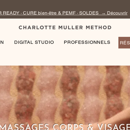
READY · CURE bien-être & PEMF · SOLDES → Découvrir
EN
DIGITAL STUDIO
PROFESSIONNELS
RÉS
MASSAGES CORPS & VISAG