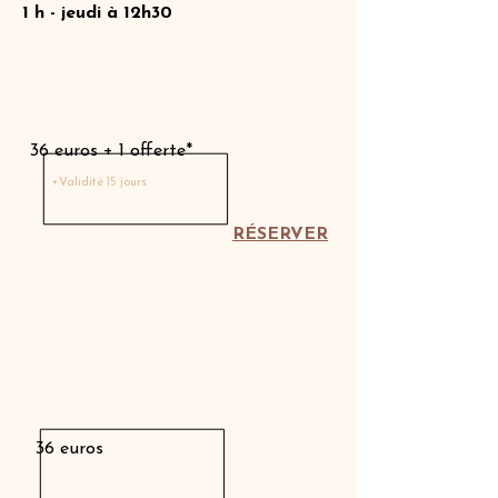
1 h - jeudi à 12h30
Séance découverte
36 euros + 1 offerte*
+Validité 15 jours
RÉSERVER
36 euros