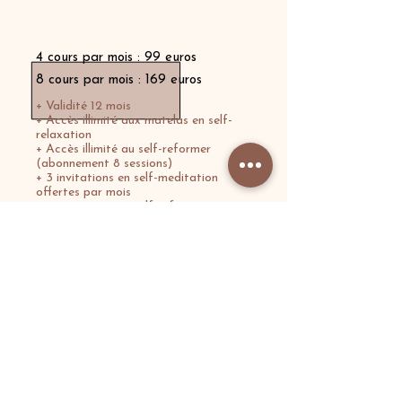
Abonnement Membership
4 cours par mois : 99 euros
8 cours par mois : 169 euros
+ Validité 12 mois
+ Accès illimité aux matelas en self-
relaxation
+ Accès illimité au self-reformer
(abonnement 8 sessions)
+ 3 invitations en self-meditation
offertes par mois
+ 3 invitations en self-reformer
offertes par mois (abonnement 8
sessions)
+ 1 produit offert par mois
RÉSERVER