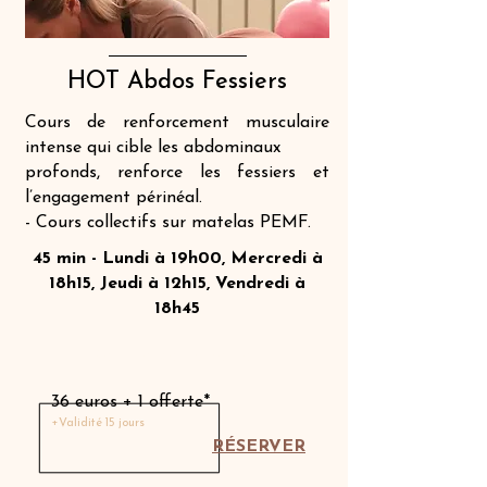
HOT Abdos Fessiers
Cours de renforcement musculaire
intense qui cible les abdominaux
profonds, renforce les fessiers et
l’engagement périnéal.
- Cours collectifs sur matelas PEMF.
45 min - Lundi à 19h00, Mercredi à
18h15, Jeudi à 12h15, Vendredi à
18h45
Séance découverte
36 euros + 1 offerte*
+Validité 15 jours
RÉSERVER