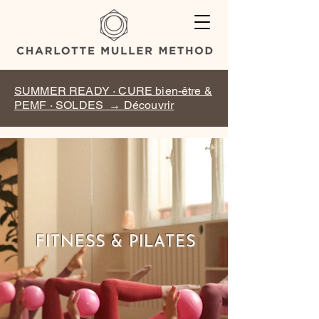
SUMMER READY · CURE bien-être &
PEMF · SOLDES → Découvrir
FITNESS & PILATES