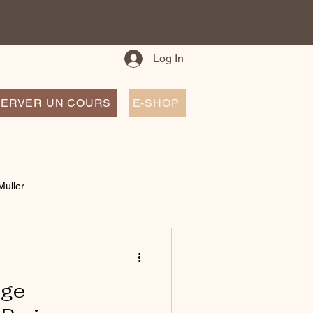
Log In
ERVER UN COURS
E-SHOP
Muller
age