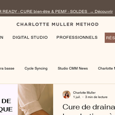
READY · CURE bien-être & PEMF · SOLDES → Découvrir
EN
DIGITAL STUDIO
PROFESSIONNELS
RÉS
tra basse
Cycle Syncing
Studio CMM News
Charlotte 
Charlotte Muller
1 juil.
3 min de lecture
Cure de drain