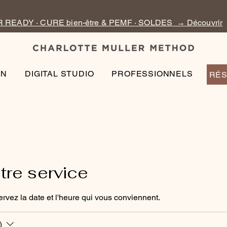
READY · CURE bien-être & PEMF · SOLDES → Découvrir
EN
DIGITAL STUDIO
PROFESSIONNELS
RÉS
re service
ervez la date et l'heure qui vous conviennent.
)