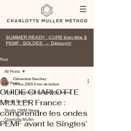
SUMMER READY · CURE bien-être &
PEMF · SOLDES → Découvrir
Post
All Posts
Clémentine Sanchez
All Posts
10 nov. 2025
2 min de lecture
GUIDE CHARLOTTE
Pemf - fréquence pulsée ultra basse
MULLER France :
Cycle Syncing
Studio CMM News
comprendre les ondes
Charlotte Muller
PEMF avant le Singles’