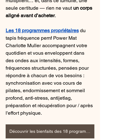
multiplient… et, dans ce tumulte, une 
seule certitude — rien ne vaut 
un corps 
aligné avant d’acheter
.
Les 18 programmes propriétaires
 du 
tapis fréquence pemf Power Mat 
Charlotte Muller accompagnent votre 
quotidien et vous enveloppent dans 
des ondes aux intensités, formes, 
fréquences structurées, pensées pour 
répondre à chacun de vos besoins : 
synchronisation avec vos cours de 
pilates, endormissement et sommeil 
profond, anti-stress, antijetlag, 
préparation et récupération pour / après 
l'effort physique.
Découvrir les bienfaits des 18 programmes