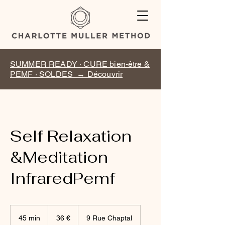
SUMMER READY · CURE bien-être &
PEMF · SOLDES → Découvrir
Self Relaxation
&Meditation
InfraredPemf
36
euros
45 min
4
36 €
9 Rue Chaptal