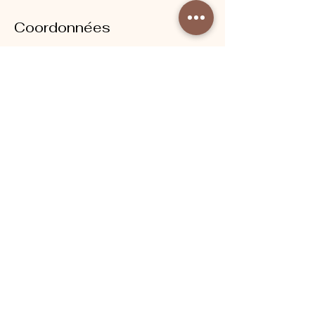
Coordonnées
Charlotte Muller Method - Fitness - Yoga -
Wellness - Fertility Yoga, Rue Chaptal,
Paris, France
ESPACE PROFESSIONNEL
PRESSE
AMBASSADRICES
DEVENIR HÔTEL PARTENAIRE
PRIVATISATION DU STUDIO
À PROPOS