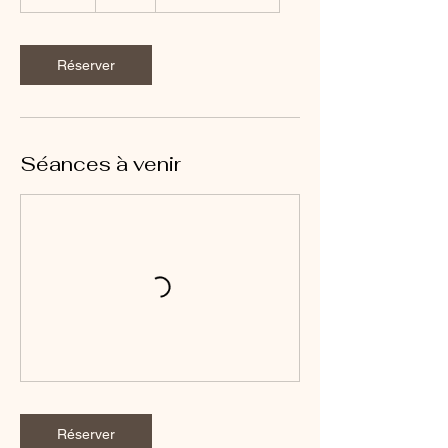
5
m
i
n
Réserver
Séances à venir
Réserver