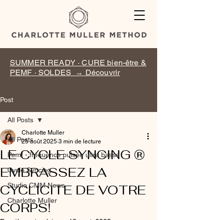
SUMMER READY · CURE bien-être &
PEMF · SOLDES → Découvrir
Post
All Posts
Charlotte Muller
All Posts
25 août 2025
3 min de lecture
LE CYCLE SYNCING ®
Pemf - fréquence pulsée ultra basse
EMBRASSEZ LA
Cycle Syncing
Studio CMM News
CYCLICITE DE VOTRE
Charlotte Muller
CORPS!