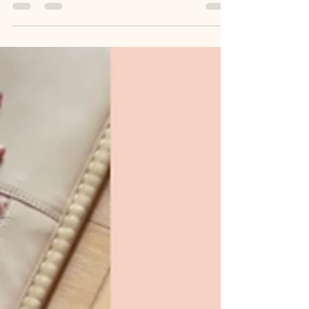
Charlotte Muller Method ? Au Studio CMM, nos...