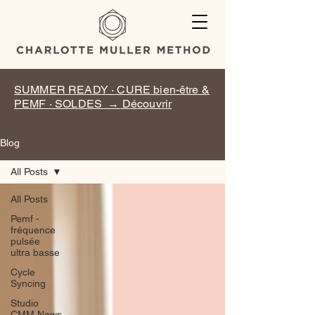
SUMMER READY · CURE bien-être &
PEMF · SOLDES → Découvrir
Blog
All Posts
All Posts
Pemf -
fréquence
pulsée
ultra basse
Cycle
Syncing
Studio
CMM News