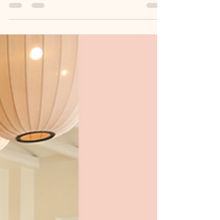
Pourquoi adapter son entraînement menstruel ?
Le cycle menstruel féminin est un véritable chef
d’orchestre interne. Ses quatre phases...